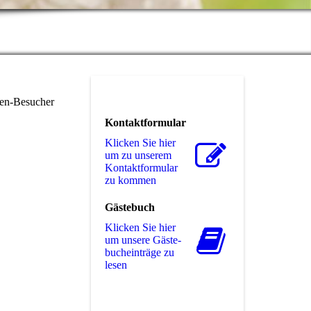
ten-Besucher
Kontaktformular
Klicken Sie hier
um zu unserem
Kon­takt­for­mu­lar
zu kommen
Gästebuch
Klicken Sie hier
um unsere Gäs­te­
buch­ein­trä­ge zu
lesen